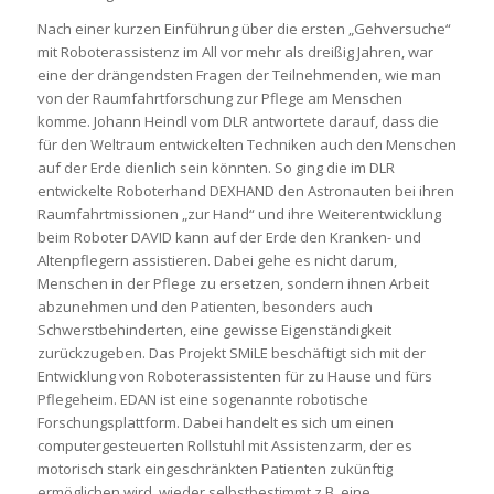
Nach einer kurzen Einführung über die ersten „Gehversuche“
mit Roboterassistenz im All vor mehr als dreißig Jahren, war
eine der drängendsten Fragen der Teilnehmenden, wie man
von der Raumfahrtforschung zur Pflege am Menschen
komme. Johann Heindl vom DLR antwortete darauf, dass die
für den Weltraum entwickelten Techniken auch den Menschen
auf der Erde dienlich sein könnten. So ging die im DLR
entwickelte Roboterhand DEXHAND den Astronauten bei ihren
Raumfahrtmissionen „zur Hand“ und ihre Weiterentwicklung
beim Roboter DAVID kann auf der Erde den Kranken- und
Altenpflegern assistieren. Dabei gehe es nicht darum,
Menschen in der Pflege zu ersetzen, sondern ihnen Arbeit
abzunehmen und den Patienten, besonders auch
Schwerstbehinderten, eine gewisse Eigenständigkeit
zurückzugeben. Das Projekt SMiLE beschäftigt sich mit der
Entwicklung von Roboterassistenten für zu Hause und fürs
Pflegeheim. EDAN ist eine sogenannte robotische
Forschungsplattform. Dabei handelt es sich um einen
computergesteuerten Rollstuhl mit Assistenzarm, der es
motorisch stark eingeschränkten Patienten zukünftig
ermöglichen wird, wieder selbstbestimmt z.B. eine