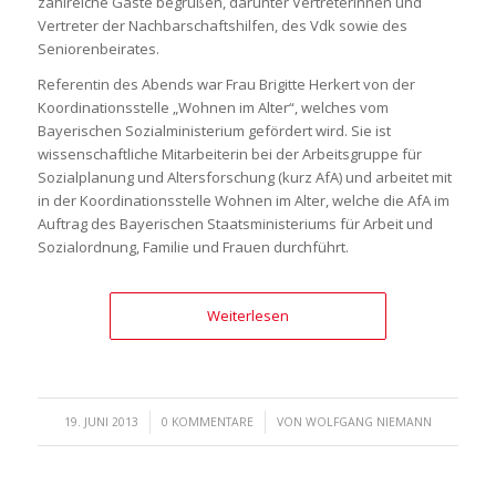
zahlreiche Gäste begrüßen, darunter Vertreterinnen und
Vertreter der Nachbarschaftshilfen, des Vdk sowie des
Seniorenbeirates.
Referentin des Abends war Frau Brigitte Herkert von der
Koordinationsstelle „Wohnen im Alter“, welches vom
Bayerischen Sozialministerium gefördert wird. Sie ist
wissenschaftliche Mitarbeiterin bei der Arbeitsgruppe für
Sozialplanung und Altersforschung (kurz AfA) und arbeitet mit
in der Koordinationsstelle Wohnen im Alter, welche die AfA im
Auftrag des Bayerischen Staatsministeriums für Arbeit und
Sozialordnung, Familie und Frauen durchführt.
Weiterlesen
/
/
19. JUNI 2013
0 KOMMENTARE
VON
WOLFGANG NIEMANN