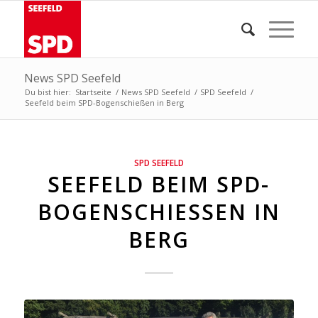
News SPD Seefeld
Du bist hier:
Startseite
/
News SPD Seefeld
/
SPD Seefeld
/
Seefeld beim SPD-Bogenschießen in Berg
SPD SEEFELD
SEEFELD BEIM SPD-
BOGENSCHIESSEN IN B
ERG